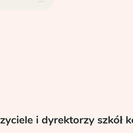
because
yciele i dyrektorzy szkół 