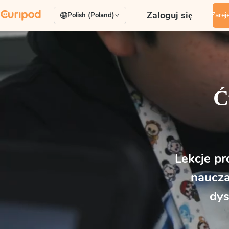
Zaloguj się
Zarej
Polish (Poland)
Ć
Lekcje p
naucza
dys