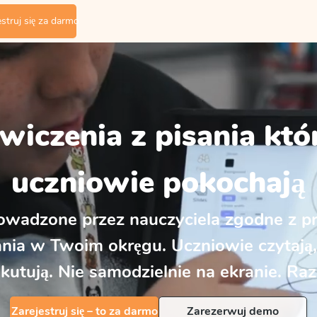
estruj się za darmo
wiczenia z pisania
któ
uczniowie pokochają
rowadzone przez nauczyciela zgodne z 
nia w Twoim okręgu. Uczniowie czytają, 
kutują. Nie samodzielnie na ekranie. Ra
Zarejestruj się – to za darmo
Zarezerwuj demo