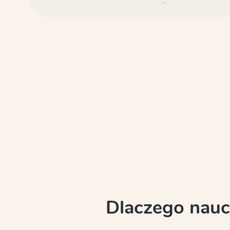
how
Dlaczego naucz