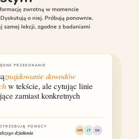
nformację zwrotną w momencie
. Dyskutują o niej. Próbują ponownie.
j samej lekcji, zgodne z badaniami
ŁĘDNE PRZEKONANIE
znajdowanie dowodów
są
ch
w tekście, ale cytując linie
ące zamiast konkretnych
POTRZEBUJĄ POMOCY
MR
JT
SK
lszego działania