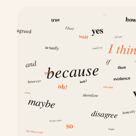
why
ho
true
yes
I feel
agreed
wait
I’d say
I thi
actually
could we
if
because
and
I
then
100%
evidence
however
huh?
oh!
yes and
same
therefore
maybe
disagree
honestly
in my view
so
nope
like Maya said