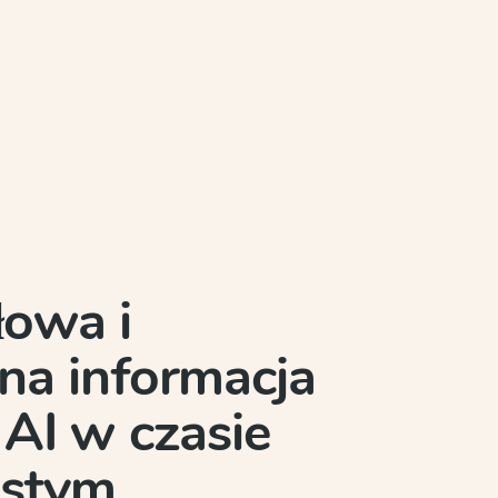
YOUR
Scope 
łowa i
Writing
na informacja
HMH · CKLA
AI w czasie
Engagement · 
istym