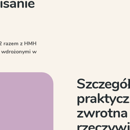
isanie
r 2 razem z HMH
M wdrożonymi w
Szczegó
praktycz
zwrotna 
rzeczyw