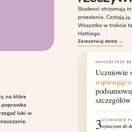
Studenci otrzymują i
przesłania. Czytają ją
Wszystko w trakcie te
Hattiego.
Zarezerwuj demo →
NAJCZĘSTSZE B
Uczniowie 
wspierający
podsumowuj
y, na które
szczegółów
i poprawka
rzegać luki w
3
 nauczanie.
UCZNIOWIE 
oznaczone do da