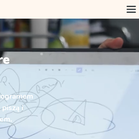
re
programem
piszą i
zem.