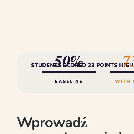
7
50%
STUDENTS SCORED 23 POINTS HIGH
BASELINE
WITH 
Wprowadź