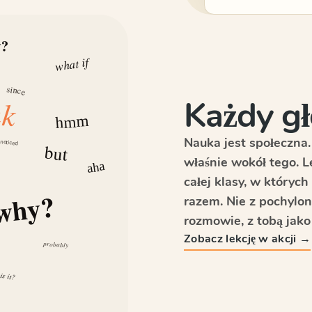
w?
what if
since
nk
Każdy gł
hmm
Nauka jest społeczna.
 noticed
but
właśnie wokół tego. 
aha
całej klasy, w których
why?
razem. Nie z pochylo
rozmowie, z tobą jako
Zobacz lekcję w akcji →
probably
is it?